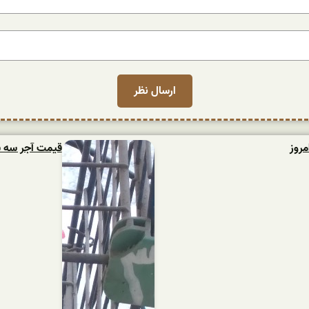
قیمت آجر سه س